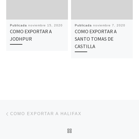
Publicada
noviembre 15, 2020
Publicada
noviembre 7, 2020
COMO EXPORTAR A
COMO EXPORTAR A
JODHPUR
SANTO TOMAS DE
CASTILLA
Navegación de entradas
Entrada anterior
COMO EXPORTAR A HALIFAX
VOLVER A LA LISTA DE 