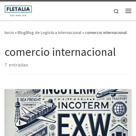
Saltar al contenido
Search
Me
Inicio
»
BlogBlog de Logística Internacional
»
comercio internacional
comercio internacional
7 entradas
Incoterm EXW con Fletalia: Un modelo de comercio internacional
ideal para gestionar transporte marítimo, aéreo, almacenamiento
y mudanzas.