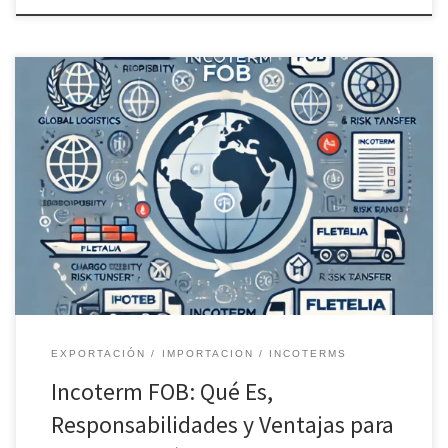
Incoterm FOB (Free On Board), un término clave en el comercio
marítimo donde el vendedor asume los costos hasta el embarque
en el buque, y el comprador toma el riesgo desde ese punto.
Fletalia optimiza envíos internacionales asegurando claridad en
cada etapa de responsabilidad.
EXPORTACIÓN
IMPORTACION
INCOTERMS
Incoterm FOB: Qué Es,
Responsabilidades y Ventajas para