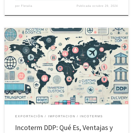
por
Fletalia
Publicada
octubre 29, 2024
Infografía sobre el Incoterm DDP: proceso logístico completo en el
que el vendedor asume todos los costos y riesgos hasta la entrega
final, incluyendo transporte, despacho aduanero e impuestos en
destino. Fletalia facilita estos envíos con soluciones integrales de
transporte y logística.
EXPORTACIÓN
IMPORTACION
INCOTERMS
Incoterm DDP: Qué Es, Ventajas y