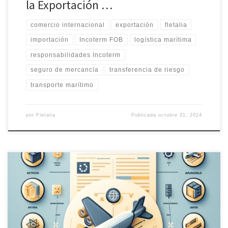
la Exportación …
comercio internacional
exportación
fletalia
importación
Incoterm FOB
logística marítima
responsabilidades Incoterm
seguro de mercancía
transferencia de riesgo
transporte marítimo
por
Fletalia
Publicada
octubre 31, 2024
Visual sobre el Documento Único Aduanero (DUA): documento
clave en la logística internacional que asegura el cumplimiento
aduanero en importaciones y exportaciones. Fletalia gestiona el