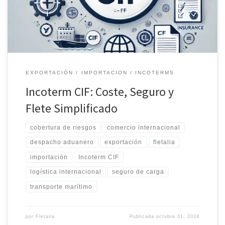
operaciones bajo CIF para asegurar envíos internacionales
eficientes y seguros.
EXPORTACIÓN
IMPORTACION
INCOTERMS
Incoterm CIF: Coste, Seguro y
Flete Simplificado
cobertura de riesgos
comercio internacional
despacho aduanero
exportación
fletalia
importación
Incoterm CIF
logística internacional
seguro de carga
transporte marítimo
por
Fletalia
Publicada
octubre 31, 2024