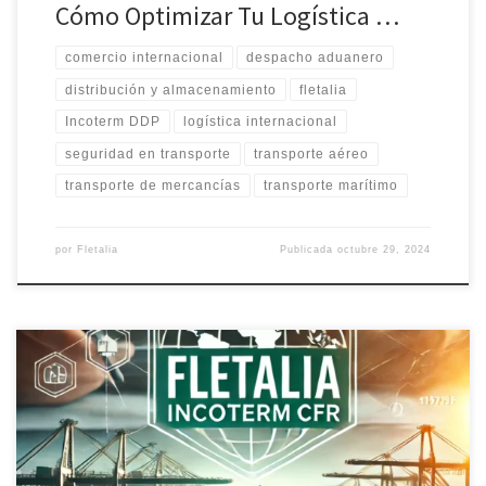
Cómo Optimizar Tu Logística …
comercio internacional
despacho aduanero
distribución y almacenamiento
fletalia
Incoterm DDP
logística internacional
seguridad en transporte
transporte aéreo
transporte de mercancías
transporte marítimo
por
Fletalia
Publicada
octubre 29, 2024
CFR Incoterm es casi lo mismo que CIF Incoterm, la única
diferencia es que, según CIF Incoterm, el seguro debe ser
comprado por el vendedor. Sin embargo, según CFR incoterm, la