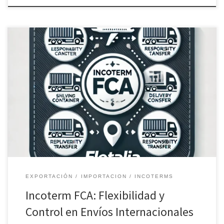
Incoterm FCA (Free Carrier), clave en el comercio internacional al
permitir la entrega de mercancía en un punto intermedio, donde
el vendedor asume los costos y riesgos hasta la entrega al
transportista. Fletalia facilita la logística bajo FCA para asegurar un
proceso de envío eficiente y flexible.
EXPORTACIÓN
IMPORTACION
INCOTERMS
Incoterm FCA: Flexibilidad y
Control en Envíos Internacionales