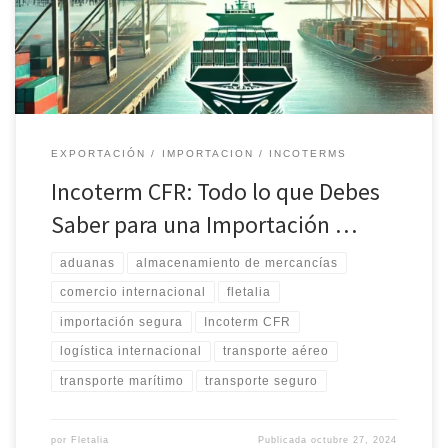
compra de un seguro es opcional.
EXPORTACIÓN
IMPORTACION
INCOTERMS
Incoterm CFR: Todo lo que Debes
Saber para una Importación …
aduanas
almacenamiento de mercancías
comercio internacional
fletalia
importación segura
Incoterm CFR
logística internacional
transporte aéreo
transporte marítimo
transporte seguro
por
Fletalia
Publicada
octubre 27, 2024