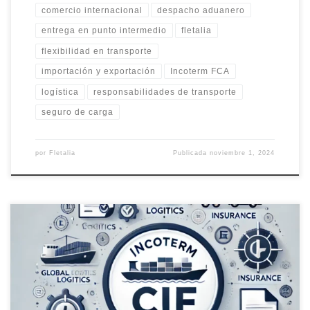
comercio internacional
despacho aduanero
entrega en punto intermedio
fletalia
flexibilidad en transporte
importación y exportación
Incoterm FCA
logística
responsabilidades de transporte
seguro de carga
por
Fletalia
Publicada
noviembre 1, 2024
Incoterm CIF (Cost, Insurance, and Freight): concepto clave en el
comercio marítimo donde el vendedor asume los costos de
transporte y seguro hasta el puerto de destino, transfiriendo el
riesgo al comprador al momento del embarque. Fletalia gestiona